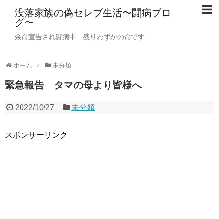
没落家族の偽セレブ生活〜闘病ブロ
グ〜
余命宣告され闘病中…残りわずかの命です
ホーム
未分類
緊急報告 タマの母より皆様へ
2022/10/27
未分類
スポンサーリンク