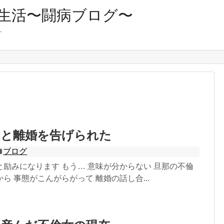
生活〜闘病ブログ〜
す
れと離婚を告げられた
ブログ
励みになります もう… 意味が分からない 旦那の不倫
ら 事態がこんがらがって 離婚の話し合...