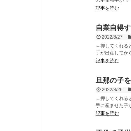
の不倫相手が ブ
記事を読む
自業自得
2022/8/27
←押してくれると
手が出産してから 
記事を読む
旦那の子
2022/8/26
←押してくれると
手に産ませた子が
記事を読む