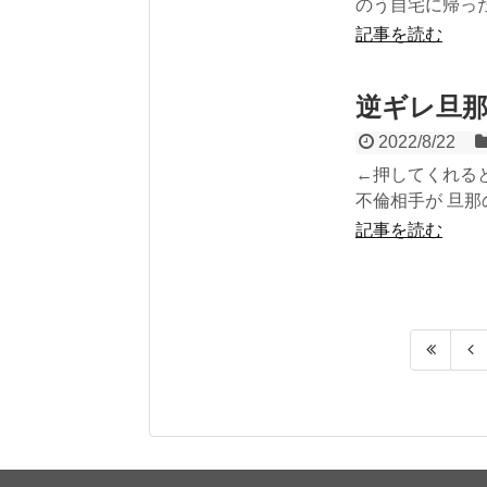
のう自宅に帰った
記事を読む
逆ギレ旦
2022/8/22
←押してくれると
不倫相手が 旦那
記事を読む