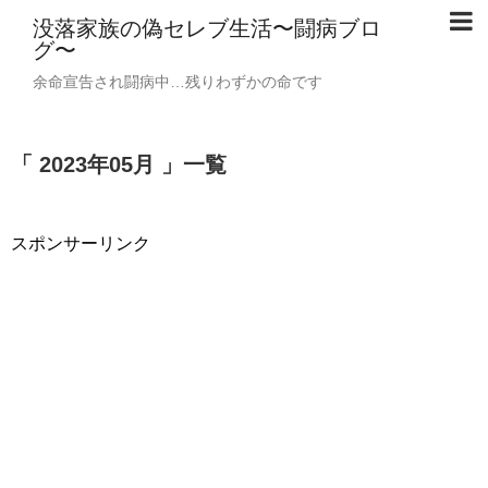
没落家族の偽セレブ生活〜闘病ブロ
グ〜
余命宣告され闘病中…残りわずかの命です
「 2023年05月 」一覧
スポンサーリンク