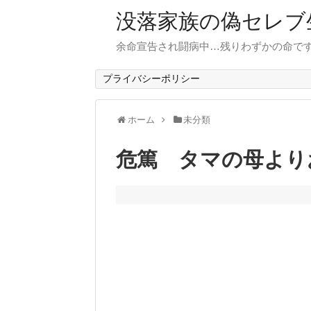
没落家族の偽セレブ
余命宣告され闘病中…残りわずかの命で
プライバシーポリシー
ホーム
未分類
危篤 タマの母より