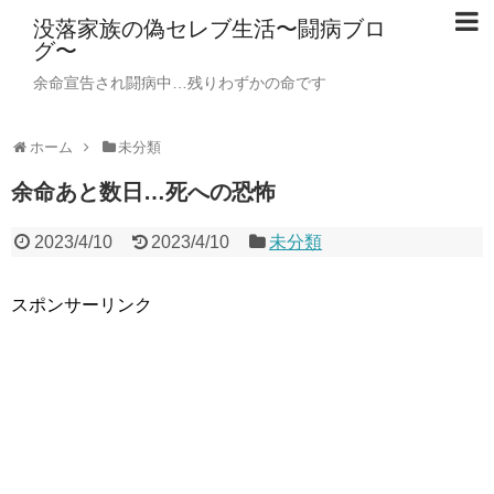
没落家族の偽セレブ生活〜闘病ブロ
グ〜
余命宣告され闘病中…残りわずかの命です
ホーム
未分類
余命あと数日…死への恐怖
2023/4/10
2023/4/10
未分類
スポンサーリンク