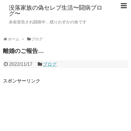
没落家族の偽セレブ生活〜闘病ブロ
グ〜
余命宣告され闘病中…残りわずかの命です
ホーム
ブログ
離婚のご報告…
2022/11/17
ブログ
スポンサーリンク