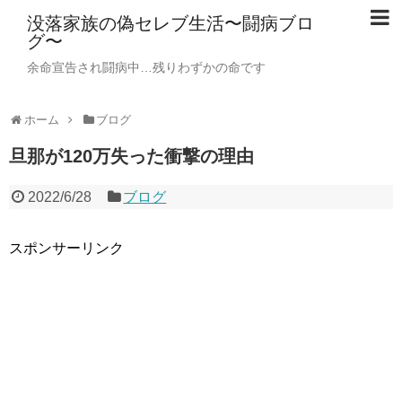
没落家族の偽セレブ生活〜闘病ブロ
グ〜
余命宣告され闘病中…残りわずかの命です
ホーム
ブログ
旦那が120万失った衝撃の理由
2022/6/28
ブログ
スポンサーリンク