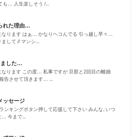
… 人生楽しそう /...
られた理由…
なります はぁ… かなりヘコんでる 引っ越し早々…
て // マンシ...
しました…
なります この度… 私事ですが 旦那と2回目の離婚
報告させて頂きます… ...
メッセージ
ンキングボタン押して応援して下さい みんな､いつ
… 今まで...