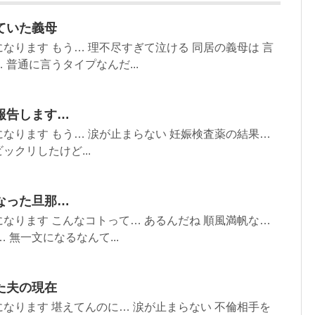
ていた義母
なります もう… 理不尽すぎて泣ける 同居の義母は 言
普通に言うタイプなんだ...
報告します…
なります もう… 涙が止まらない 妊娠検査薬の結果…
ビックリしたけど...
なった旦那…
なります こんなコトって… あるんだね 順風満帆な…
 無一文になるなんて...
た夫の現在
なります 堪えてんのに… 涙が止まらない 不倫相手を