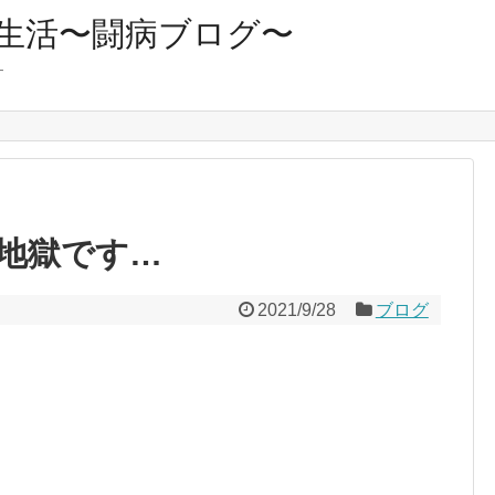
生活〜闘病ブログ〜
す
地獄です…
2021/9/28
ブログ