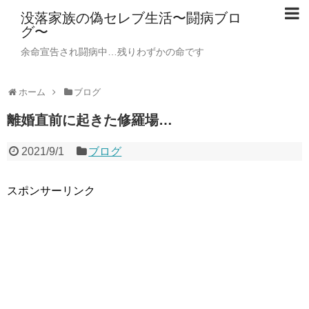
没落家族の偽セレブ生活〜闘病ブロ
グ〜
余命宣告され闘病中…残りわずかの命です
ホーム
ブログ
離婚直前に起きた修羅場…
2021/9/1
ブログ
スポンサーリンク