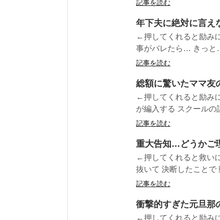
記事を読む
年下夫に絶対に言え
←押してくれると励みに
事がバレたら… きっと… 人
記事を読む
総額に驚いたママ友
←押してくれると励みに
が編入する スクールの話
記事を読む
重大告知…どうかご
←押してくれると救いに
抜いて 決断したことで 
記事を読む
衝撃的すぎた元旦那の
←押してくれると励みに