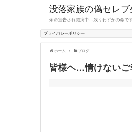
没落家族の偽セレブ
余命宣告され闘病中…残りわずかの命で
プライバシーポリシー
ホーム
ブログ
皆様ヘ…情けないご