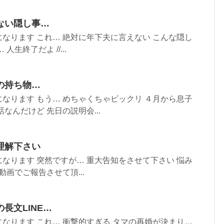
ない隠し事…
なります これ… 絶対に年下夫に言えない こんな隠し
生終了だよ //...
の持ち物…
なります もう… めちゃくちゃビックリ ４月から息子
なんだけど 先日の説明会...
理解下さい
なります 突然ですが… 重大告知をさせて下さい 悩み
動画でご報告させて頂...
長文LINE…
なります これ… 衝撃的すぎる タマの再婚が決まり…