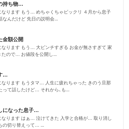
の持ち物…
なります もう… めちゃくちゃビックリ ４月から息子
なんだけど 先日の説明会...
た金額公開
なります もう… 大ピンチすぎる お金が無さすぎて 家
ので… お値段を公開し...
す…
なります もうタマ… 人生に疲れちゃった きのう旦那
って話したけど… それから､も...
しになった息子…
なります はぁ… 泣けてきた 入学と合格が… 取り消し
の切り替えって… ...