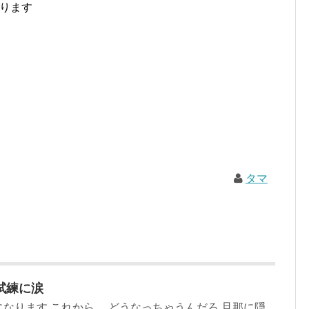
ります
タマ
試練に涙
なります これから… どうなっちゃうんだろ 旦那に隠