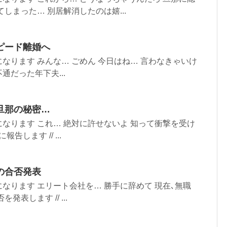
しまった… 別居解消したのは嬉...
ピード離婚へ
なります みんな… ごめん 今日はね… 言わなきゃいけ
不通だった年下夫...
旦那の秘密…
なります これ… 絶対に許せないよ 知って衝撃を受け
告します // ...
の合否発表
なります エリート会社を… 勝手に辞めて 現在､無職
表します // ...