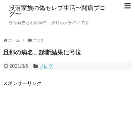
没落家族の偽セレブ生活〜闘病ブロ
グ〜
余命宣告され闘病中…残りわずかの命です
ホーム
ブログ
旦那の病名…診断結果に号泣
2021/8/5
ブログ
スポンサーリンク