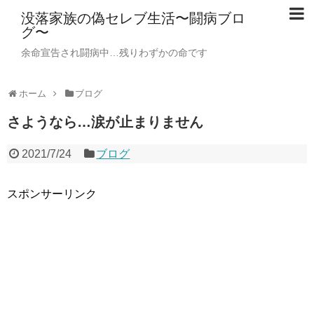
没落家族の偽セレブ生活〜闘病ブロ
グ〜
余命宣告され闘病中…残りわずかの命です
ホーム
ブログ
さようなら…涙が止まりません
2021/7/24
ブログ
スポンサーリンク